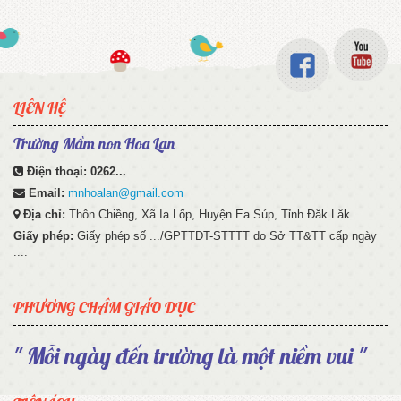
LIÊN HỆ
Trường Mầm non Hoa Lan
Điện thoại:
0262...
Email:
mnhoalan@gmail.com
Địa chỉ:
Thôn Chiềng, Xã Ia Lốp, Huyện Ea Súp, Tỉnh Đăk Lăk
Giấy phép:
Giấy phép số .../GPTTĐT-STTTT do Sở TT&TT cấp ngày
....
PHƯƠNG CHÂM GIÁO DỤC
" Mỗi ngày đến trường là một niềm vui "