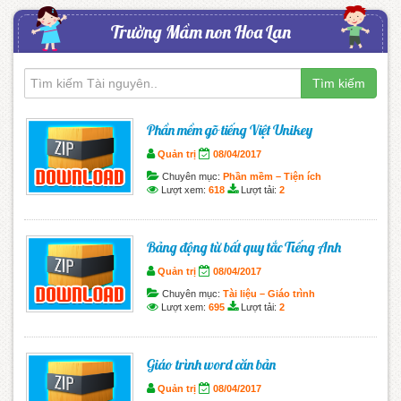
Trường Mầm non Hoa Lan
Tìm kiếm
Phần mềm gõ tiếng Việt Unikey
Quản trị
08/04/2017
Chuyên mục:
Phần mềm – Tiện ích
Lượt xem:
618
Lượt tải:
2
Bảng động từ bất quy tắc Tiếng Anh
Quản trị
08/04/2017
Chuyên mục:
Tài liệu – Giáo trình
Lượt xem:
695
Lượt tải:
2
Giáo trình word căn bản
Quản trị
08/04/2017