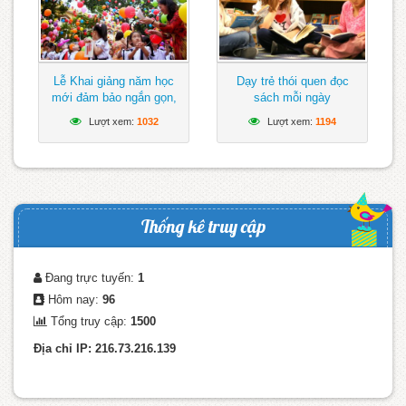
Lễ Khai giảng năm học
Dạy trẻ thói quen đọc
mới đảm bảo ngắn gọn,
sách mỗi ngày
vui tươi, lành mạnh
Lượt xem:
1032
Lượt xem:
1194
Thống kê truy cập
Đang trực tuyến:
1
Hôm nay:
96
Tổng truy cập:
1500
Địa chỉ IP: 216.73.216.139