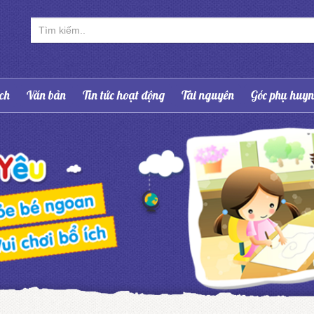
ạch
Văn bản
Tin tức hoạt động
Tài nguyên
Góc phụ huy