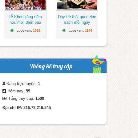
Lễ Khai giảng năm
Dạy trẻ thói quen đọc
học mới đảm bảo
sách mỗi ngày
ngắn gọn, vui tươi,
Lượt xem:
1032
Lượt xem:
1194
lành mạnh
Thống kê truy cập
Đang trực tuyến:
1
Hôm nay:
99
Tổng truy cập:
1500
Địa chỉ IP: 216.73.216.245