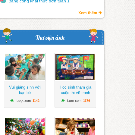
Bảng công khai thực đơn tuần 1
Xem thêm
Thư viện ảnh
Vui giáng sinh với
Học sinh tham gia
bạn bè
cuộc thi vẽ tranh
hướng về biển Đông
Lượt xem:
1142
Lượt xem:
1176