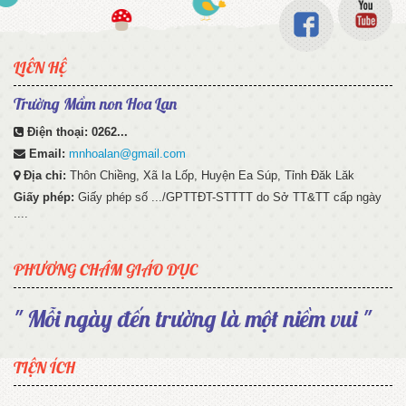
LIÊN HỆ
Trường Mầm non Hoa Lan
Điện thoại:
0262...
Email:
mnhoalan@gmail.com
Địa chỉ:
Thôn Chiềng, Xã Ia Lốp, Huyện Ea Súp, Tỉnh Đăk Lăk
Giấy phép:
Giấy phép số .../GPTTĐT-STTTT do Sở TT&TT cấp ngày
....
PHƯƠNG CHÂM GIÁO DỤC
" Mỗi ngày đến trường là một niềm vui "
TIỆN ÍCH