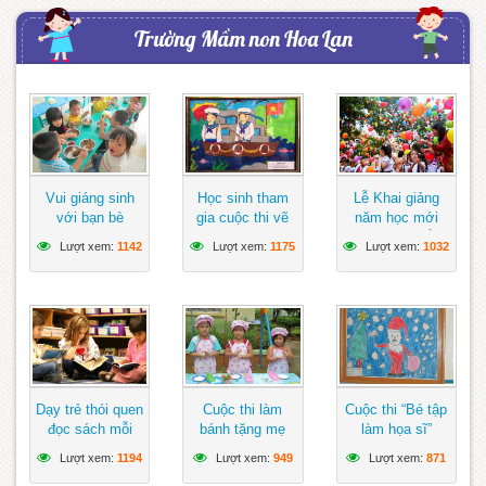
Trường Mầm non Hoa Lan
Vui giáng sinh
Học sinh tham
Lễ Khai giảng
với bạn bè
gia cuộc thi vẽ
năm học mới
tranh hướng về
đảm bảo ngắn
Lượt xem:
1142
Lượt xem:
1175
Lượt xem:
1032
biển Đông
gọn, vui tươi,
lành mạnh
Dạy trẻ thói quen
Cuộc thi làm
Cuộc thi “Bé tập
đọc sách mỗi
bánh tặng mẹ
làm họa sĩ”
ngày
Lượt xem:
1194
Lượt xem:
949
Lượt xem:
871