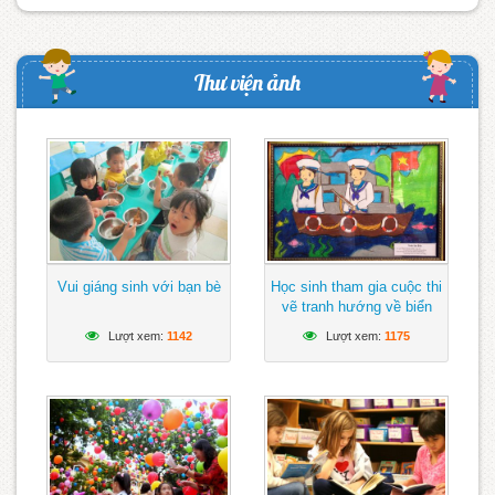
Thư viện ảnh
Vui giáng sinh với bạn bè
Học sinh tham gia cuộc thi
vẽ tranh hướng về biển
Đông
Lượt xem:
1142
Lượt xem:
1175