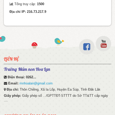
Tổng truy cập:
1500
Địa chỉ IP: 216.73.217.9
LIÊN HỆ
Trường Mầm non Hoa Lan
Điện thoại:
0262...
Email:
mnhoalan@gmail.com
Địa chỉ:
Thôn Chiềng, Xã Ia Lốp, Huyện Ea Súp, Tỉnh Đăk Lăk
Giấy phép:
Giấy phép số .../GPTTĐT-STTTT do Sở TT&TT cấp ngày
....